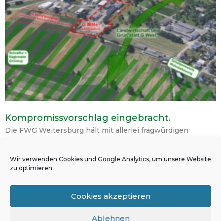
Kompromissvorschlag eingebracht.
Die FWG Weitersburg hält mit allerlei fragwürdigen
Argumenten am G West fest. Hauptpunkt: Die Gemeinde
ist pleite und benötigt dringend
Wir verwenden Cookies und Google Analytics, um unsere Website
Gewerbesteuereinnahmen. Klar diese sind beim
zu optimieren.
Weiterlesen »
Cookies akzeptieren
Ablehnen