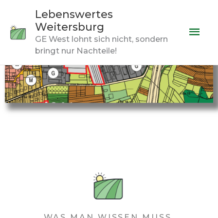
Zum
Hau
Lebenswertes
Inhalt
Weitersburg
springen
GE West lohnt sich nicht, sondern
bringt nur Nachteile!
WAS MAN WISSEN MUSS.